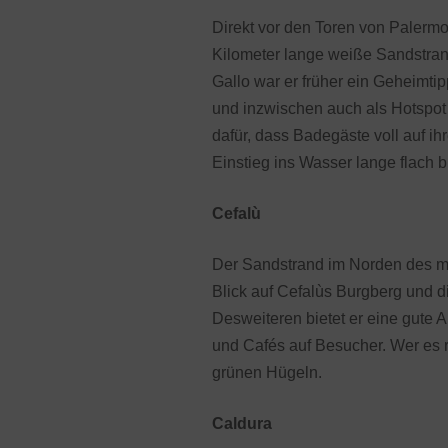
Direkt vor den Toren von Palermo, 
Kilometer lange weiße Sandstra
Gallo war er früher ein Geheimti
und inzwischen auch als Hotspot b
dafür, dass Badegäste voll auf ih
Einstieg ins Wasser lange flach bl
Cefalù
Der Sandstrand im Norden des mitt
Blick auf Cefalùs Burgberg und di
Desweiteren bietet er eine gute
und Cafés auf Besucher. Wer es r
grünen Hügeln.
Caldura