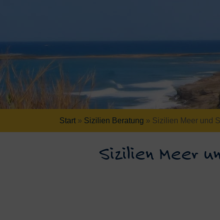
Start
»
Sizilien Beratung
»
Sizilien Meer und 
Sizilien Meer 