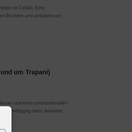
Treiben in Cefalù. Eine
inen Buchten und umrahmt von
rund um Trapani)
Wasser und einer eindrucksvollen
zur Verfügung steht, keinerlei