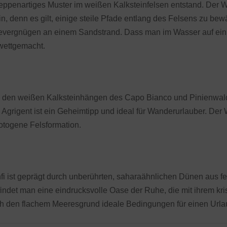
treppenartiges Muster im weißen Kalksteinfelsen entstand. Der 
in, denn es gilt, einige steile Pfade entlang des Felsens zu bew
devergnügen an einem Sandstrand. Dass man im Wasser auf ein pa
wettgemacht.
on den weißen Kalksteinhängen des Capo Bianco und Pinienwal
grigent ist ein Geheimtipp und ideal für Wanderurlauber. Der We
otogene Felsformation.
fi ist geprägt durch unberührten, saharaähnlichen Dünen aus f
findet man eine eindrucksvolle Oase der Ruhe, die mit ihrem kr
h den flachem Meeresgrund ideale Bedingungen für einen Urlaub