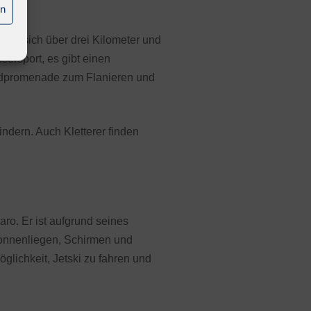
en
reckt sich über drei Kilometer und
sersport, es gibt einen
ndpromenade zum Flanieren und
ndern. Auch Kletterer finden
ro. Er ist aufgrund seines
Sonnenliegen, Schirmen und
glichkeit, Jetski zu fahren und