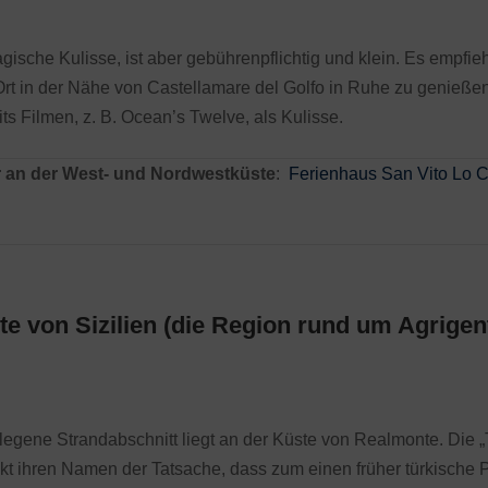
ische Kulisse, ist aber gebührenpflichtig und klein. Es empfieh
Ort in der Nähe von Castellamare del Golfo in Ruhe zu genieß
s Filmen, z. B. Ocean’s Twelve, als Kulisse.
 an der
West- und Nordwestküste
:
Ferienhaus San Vito Lo 
e von Sizilien (die Region rund um Agrigen
elegene Strandabschnitt liegt an der Küste von Realmonte. Die 
nkt ihren Namen der Tatsache, dass zum einen früher türkische P