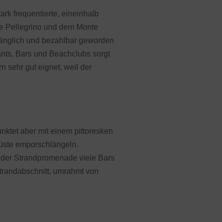
ark frequentierte, eineinhalb
e Pellegrino und dem Monte
ugänglich und bezahlbar geworden
rants, Bars und Beachclubs sorgt
n sehr gut eignet, weil der
unktet aber mit einem pittoresken
 Küste emporschlängeln.
 der Strandpromenade viele Bars
Strandabschnitt, umrahmt von