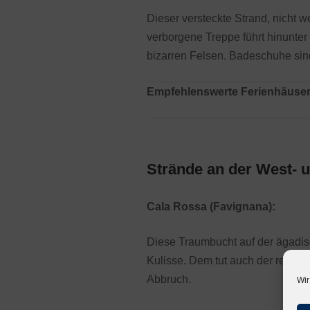
Dieser versteckte Strand, nicht we
verborgene Treppe führt hinunte
bizarren Felsen. Badeschuhe sin
Empfehlenswerte Ferienhäuser
Strände an der West- u
Cala Rossa (Favignana):
Diese Traumbucht auf der ägadisc
Kulisse. Dem tut auch der relati
Abbruch.
Wir