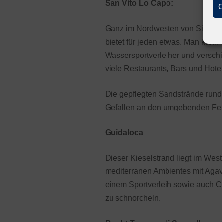
San Vito Lo Capo:
C
Ganz im Nordwesten von Sizilien l
bietet für jeden etwas. Man kann 
Wassersportverleiher und versc
viele Restaurants, Bars und Hotels
Die gepflegten Sandstrände rund 
Gefallen an den umgebenden Fels
Guidaloca
Dieser Kieselstrand liegt im Wes
mediterranen Ambientes mit Agav
einem Sportverleih sowie auch Ca
zu schnorcheln.