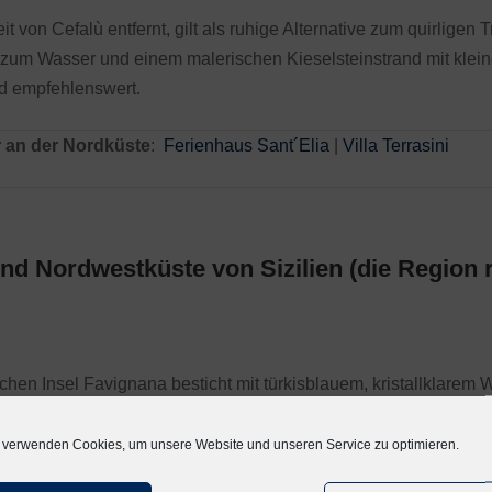
it von Cefalù entfernt, gilt als ruhige Alternative zum quirligen 
r zum Wasser und einem malerischen Kieselsteinstrand mit kle
d empfehlenswert.
 an der Nordküste
:
Ferienhaus Sant´Elia
|
Villa Terrasini
nd Nordwestküste von Sizilien (die Region 
hen Insel Favignana besticht mit türkisblauem, kristallklarem 
v schmale Sandstreifen entlang der Küste, der zum Sonnenbaden 
 verwenden Cookies, um unsere Website und unseren Service zu optimieren.