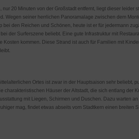
nur 20 Minuten von der Großstadt entfernt, liegt dieser leider st
nd. Wegen seiner herrlichen Panoramalage zwischen dem Mont
pp bei den Reichen und Schönen, heute ist er für jedermann z
ei der Surferszene beliebt. Eine gute Infrastruktur mit Restau
re Kosten kommen. Diese Strand ist auch für Familien mit Kinder
eibt.
elalterlichen Ortes ist zwar in der Hauptsaison sehr beliebt, p
e charakteristischen Häuser der Altstadt, die sich entlang der
 Ausstattung mit Liegen, Schirmen und Duschen. Dazu warten an
uhiger mag, findet etwas abseits vom Stadtkern einen breiten 