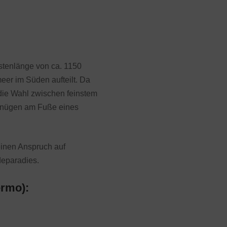
üstenlänge von ca. 1150
eer im Süden aufteilt. Da
 die Wahl zwischen feinstem
gnügen am Fuße eines
keinen Anspruch auf
deparadies.
ermo):