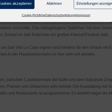
ookies akzeptieren
Ablehnen
Einstellungen anzeig
iegt die sog. sizilianische Karibik. Dieser Küstenabschnitt erst
Cookie-Richtlinie
Datenschutzerklärung
Impressum
Sonnenschirme, Liegen usw. leihen. Der Strand ist ideal für Was
hiedene Geschäfte. Das nahegelegene Städtchen hat eine Stra
. Einmal im Jahr findet hier ein großes Kitesurf-Festival statt.
um San Vito Lo Capo eignen sind bestens für den Urlaub mit Ki
en.In der Hauptsaison kann es hier sehr voll werden.
ten, zwischen Castellammare del Golfo und dem Naturpark Zinga
en, Palmen und Sträuchern sehr beliebt. Die Ausstattung mit 
fés und Restaurants ist ausgezeichnet. Es besteht sogar die Mö