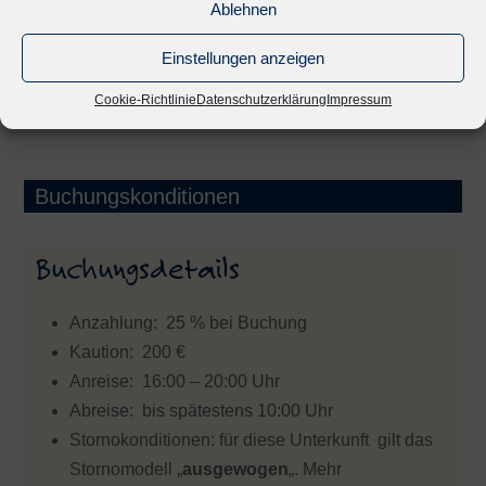
Ablehnen
kostenfrei (W-LAN)
Einstellungen anzeigen
Cookie-Richtlinie
Datenschutzerklärung
Impressum
Buchungskonditionen
Buchungsdetails
Anzahlung: 25 % bei Buchung
Kaution: 200 €
Anreise: 16:00 – 20:00 Uhr
Abreise: bis spätestens 10:00 Uhr
Stornokonditionen: für diese Unterkunft gilt das
Stornomodell „
ausgewogen
„. Mehr