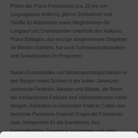
Pisten der Piano Provenzana (ca. 20 km von
Linguaglossa entfernt), gibt es Seilbahnen und
Skilifte für Abfahrtsski sowie Möglichkeiten für
Langlauf und Snowboarden unterhalb des Vulkans.
Piano Battaglia, das einzige ausgewiesene Skigebiet
im Westen Siziliens, hat auch Schneeschuhwandern
und Snowboarden im Programm.
Neben Kunststädten und Wintersportmöglichkeiten in
den Bergen bietet Sizilien in der kalten Jahreszeit
zahlreiche Festivals, Messen und Märkte, die Ihnen
die sizilianischen Folklore und Volkstraditionen näher
bringen. Alljährlich im Dezember findet in Cefalù das
berühmte Panettone-Festival (Sagra del Panettone)
statt, Gelegenheit für die Konditoren, ihre
handgefertigten Panettone Variationen und viele