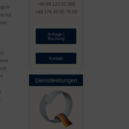
+49 89 123 92 998
gt in
+49 176 49 65 79 09
st nur
user
Anfrage |
Buchung
en
Kontakt
eine
 mit
im
Dienstleistungen
s
r