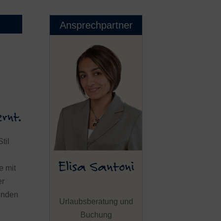
Ansprechpartner
rnt.
til
Elisa Santoni
e mit
er
finden
Urlaubsberatung und
Buchung