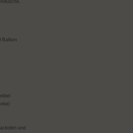
endusche,
d Balkon
n
möbel
änke)
backofen und