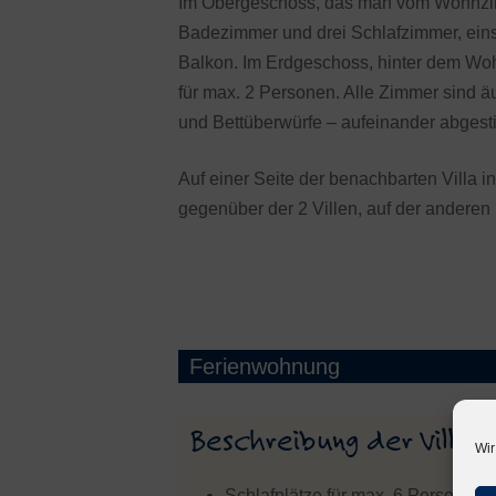
Im Obergeschoss, das man vom Wohnzimm
Badezimmer und drei Schlafzimmer, eins 
Balkon. Im Erdgeschoss, hinter dem Woh
für max. 2 Personen. Alle Zimmer sind ä
und Bettüberwürfe – aufeinander abgest
Auf einer Seite der benachbarten Villa in 
gegenüber der 2 Villen, auf der anderen 
Ferienwohnung
Beschreibung der Villa
Wir
Schlafplätze für max. 6 Personen