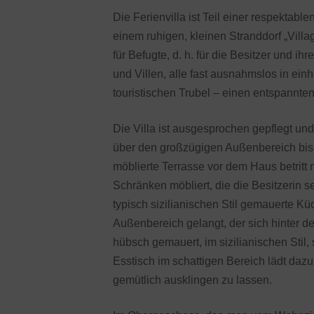
Die Ferienvilla ist Teil einer respektable
einem ruhigen, kleinen Stranddorf „Vill
für Befugte, d. h. für die Besitzer und i
und Villen, alle fast ausnahmslos in ein
touristischen Trubel – einen entspannt
Die Villa ist ausgesprochen gepflegt und
über den großzügigen Außenbereich bis 
möblierte Terrasse vor dem Haus betritt
Schränken möbliert, die die Besitzerin s
typisch sizilianischen Stil gemauerte K
Außenbereich gelangt, der sich hinter de
hübsch gemauert, im sizilianischen Sti
Esstisch im schattigen Bereich lädt daz
gemütlich ausklingen zu lassen.