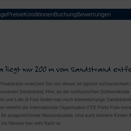
age
Preise
Konditionen
Buchung
Bewertungen
illa liegt nur 200 m vom Sandstrand entfe
ivatstraße erreichen Sie von dieser, im typisch sizilianischem S
elassenen Sandstrand. Hier, an der sizilianischen Südwestküste
o und Lido di Fiori findet man noch kilometerlange Sandstränd
n verleiht die internationale Organisation FEE Porto Palo imm
 für ausgezeichnete Wasserqualität. Und auch kleinere Kinder 
ns Wasser hier sehr flach ist.