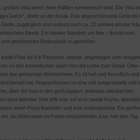
n, großen Villa deren zwei Hälften symmetrisch sind. Die Villa lie
aggio Greco“, direkt an der Küste. Das abgeschlossene Gelände i
hre Gäste, zugänglich und umfasst noch ca. 20 weitere private Hä
heimischem Besitz. Ein idealer Standort, um hier – fernab vom
en und geruhsamen Badeurlaub zu genießen.
 bietet Platz für 4-6 Personen. überall, angefangen vom Vorgart
hin zu den Innenräumen spürt man die Liebe zum Detail. Über 
 man das geräumige Wohnzimmer. Es ist hell und freundlich und
elbst bemalt hat. Angeschlossen ist eine voll ausgestattete und 
üche, über die man in den großzügigen, teilweise überdachten
m Haus befindet. Hier trifft man auf eine zweite Küche, ebenfall
l, sowie einen Pizza-Backofen und eine Außendusche. Ein große
u ein, die Mahlzeiten im Freien einzunehmen, bzw. hier den Tag