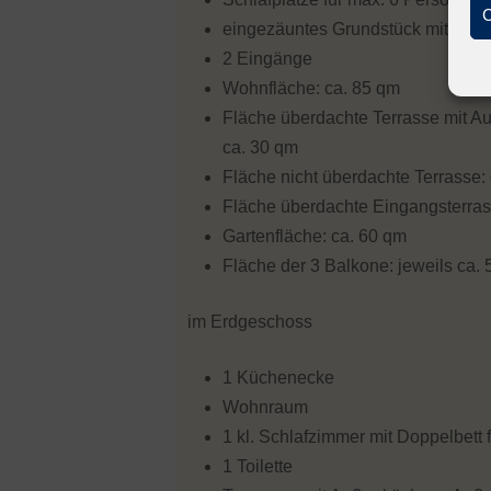
C
eingezäuntes Grundstück mit Tore
2 Eingänge
Wohnfläche: ca. 85 qm
Fläche überdachte Terrasse mit A
ca. 30 qm
Fläche nicht überdachte Terrasse:
Fläche überdachte Eingangsterras
Gartenfläche: ca. 60 qm
Fläche der 3 Balkone: jeweils ca.
im Erdgeschoss
1 Küchenecke
Wohnraum
1 kl. Schlafzimmer mit Doppelbett f
1 Toilette