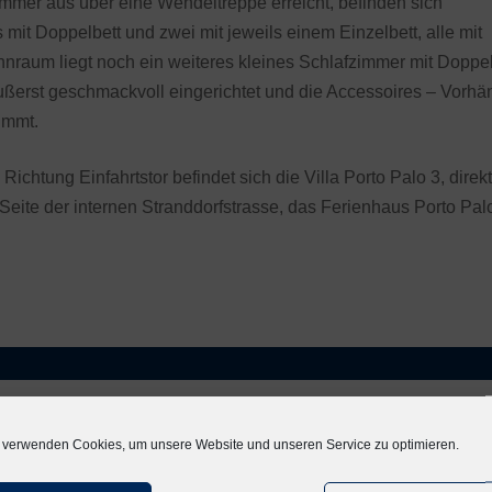
er aus über eine Wendeltreppe erreicht, befinden sich
mit Doppelbett und zwei mit jeweils einem Einzelbett, alle mit
nraum liegt noch ein weiteres kleines Schlafzimmer mit Doppel
ußerst geschmackvoll eingerichtet und die Accessoires – Vorh
immt.
Richtung Einfahrtstor befindet sich die Villa Porto Palo 3, direk
Seite der internen Stranddorfstrasse, das Ferienhaus Porto Palo
Wohnungsausstattung
 verwenden Cookies, um unsere Website und unseren Service zu optimieren.
Küchentücher