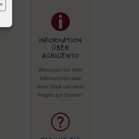
en
INFORMATION
ÜBER
AGRIGENTO
Wünschen Sie mehr
Informationen über
diese Stadt und diese
Region auf Sizilien?