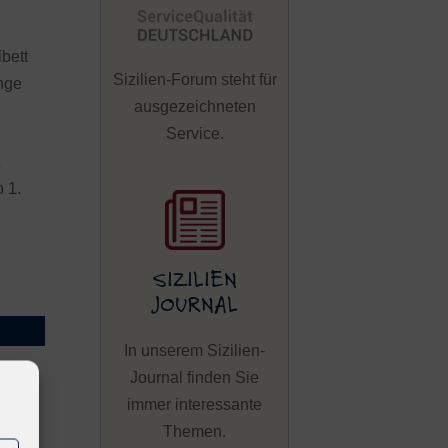
bett
Sizilien-Forum steht für
änge
ausgezeichneten
Service.
t
 1.
SIZILIEN
JOURNAL
In unserem Sizilien-
Journal finden Sie
immer interessante
Themen.