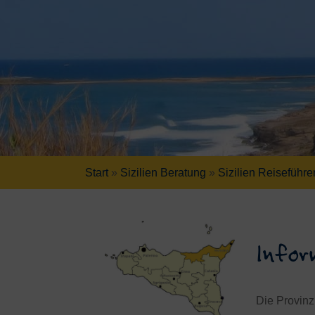
Start
»
Sizilien Beratung
»
Sizilien Reiseführe
Infor
Die Provinz