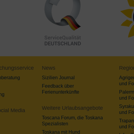
chungsservice
News
Regio
nberatung
Sizilien Journal
Agrigen
und Fo
Feedback über
Ferienunterkünfte
Palerm
ng
und Fo
Syraku
Weitere Urlaubsangebote
cial Media
und Fo
Toscana Forum, die Toskana
Trapani
Spezialisten
und Fo
Toskana mit Hund