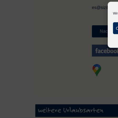
es@sizilien-f
Wir
C
Nachricht
weitere Urlaubsarten