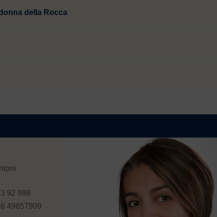
donna della Rocca
ntoni
23 92 998
76 49657909