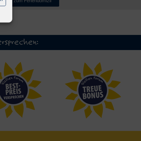
zurück zum Feriendomizil
rsprechen: