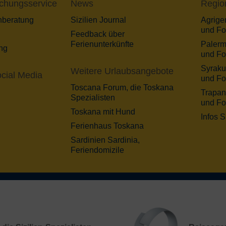
chungsservice
News
Regio
nberatung
Sizilien Journal
Agrigen
und Fo
Feedback über
Ferienunterkünfte
Palerm
ng
und Fo
Syraku
Weitere Urlaubsangebote
cial Media
und Fo
Toscana Forum, die Toskana
Trapani
Spezialisten
und Fo
Toskana mit Hund
Infos S
Ferienhaus Toskana
Sardinien Sardinia,
Feriendomizile