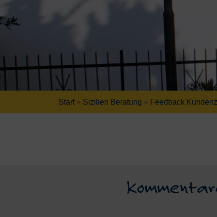
Start
»
Sizilien Beratung
»
Feedback Kundenzu
Kommentare